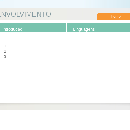
ENVOLVIMENTO
Home
Introdução
Linguagens
Introdução
1
Linguagens
2
Vídeos
3