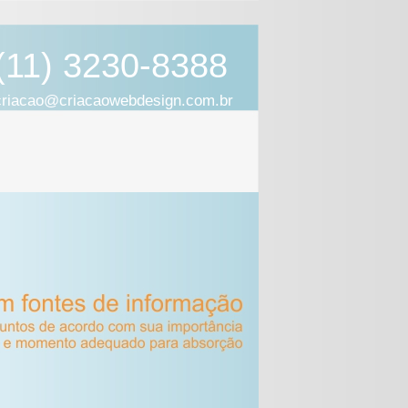
(11) 3230-8388
criacao@criacaowebdesign.com.br